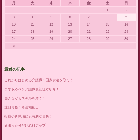
月
火
水
木
金
土
日
1
2
3
4
5
6
7
8
9
10
11
12
13
14
15
16
17
18
19
20
21
22
23
24
25
26
27
28
29
30
31
最近の記事
これからはじめる介護職！国家資格を取ろう
まず取るべき介護職員初任者研修！
働きながらスキルを磨く！
注目資格！介護福祉士
転職や再就職にも有利な資格！
頑張った分だけ給料アップ！