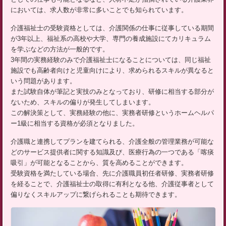
においては、求人数が非常に多いことでも知られています。
介護福祉士の受験資格としては、介護関係の仕事に従事している期間
が3年以上、福祉系の高校や大学、専門の養成施設にてカリキュラム
を学ぶなどの方法が一般的です。
3年間の実務経験のみで介護福祉士になることについては、同じ福祉
施設でも高齢者向けと児童向けにより、求められるスキルが異なると
いう問題があります。
また試験自体が筆記と実技のみとなっており、研修に相当する部分が
ないため、スキルの偏りが発生してしまいます。
この解決策として、実務経験の他に、実務者研修というホームヘルパ
ー1級に相当する資格が必須となりました。
介護職と連携してプランを建てられる、介護全般の管理業務が可能な
どのサービス提供者に関する知識及び、医療行為の一つである「喀痰
吸引」が可能となることから、質を高めることができます。
受験資格を満たしている場合、先に介護職員初任者研修、実務者研修
を経ることで、介護福祉士の取得に有利となる他、介護従事者として
偏りなくスキルアップに繋げられることも期待できます。