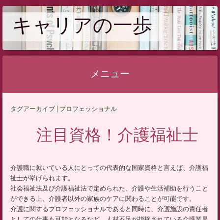
キャリアの一歩
メニュー
コ
タグアーカイブ | プロフェッショナル
ン
テ
注目資格！介護福祉士
ン
ツ
へ
介護職に就いている人にとっての代表的な国家資格と言えば、介護福
祉士が挙げられます。
ス
社会福祉法及び介護福祉法で定められた、介護や生活補助を行うこと
キ
ができる上、介護者以外の家族のケアに関わることが可能です。
ッ
介護に関するプロフェッショナルであると同時に、介護施設の責任者
プ
としての仕事も可能となるなど、人材不足が指摘されている介護業界