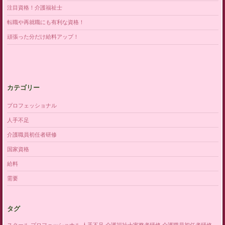
注目資格！介護福祉士
転職や再就職にも有利な資格！
頑張った分だけ給料アップ！
カテゴリー
プロフェッショナル
人手不足
介護職員初任者研修
国家資格
給料
需要
タグ
スクール
プロフェッショナル
人手不足
介護福祉士実務者研修
介護職員初任者研修