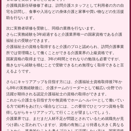
介護職員新任研修修了者は、訪問介護スタッフとして利用者の方の自
宅を訪問し、食事や入浴などの身体介護と家事や買い物などの生活援
助を行ないます。
次に実務者研修を受験し、同様の業務を行ないます。
さらに実務経験を3年経過すると介護業界唯一の国家資格である介護
福祉士の受験ができます。
介護福祉士の資格を取得すると介護のプロと認められ、訪問介護事業
所では管理職として働くことができる介護業界の上級資格です。
国家資格の取得までは、3年の時間とそれなりの勉強も必要ですが、
働きながら経験を積むことで受験できるため無理なく取得できると言
えるようです。
さらにキャリアアップを目指す方には、介護福祉士資格取得後7年か
ら8年の実務経験後に、介護チームのリーダーとして幅広い分野での
活躍が期待される認定介護福祉士の資格の取得ができます。
これから介護士を目指す方や無資格でホームヘルパーとして働いてい
る方で給料をあげたい場合などには、この要領でひとつづつ資格を取
得しながらキャリアアップして行くことが望ましいでしょう。
介護業界では、まだまだ人材不足が問題とされているため就職先が見
つけ易いと言われていますが、資格の有無により待遇も大きく異なる
ことから、将来的なことを考えプロとして活躍したい方は、国家資格