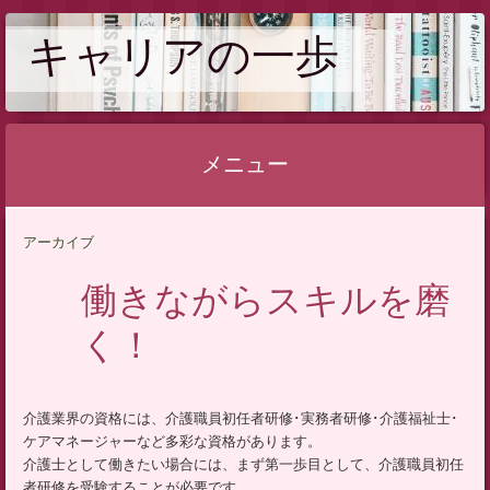
キャリアの一歩
メニュー
コ
アーカイブ
ン
テ
働きながらスキルを磨
ン
く！
ツ
へ
ス
介護業界の資格には、介護職員初任者研修･実務者研修･介護福祉士･
キ
ケアマネージャーなど多彩な資格があります。
ッ
介護士として働きたい場合には、まず第一歩目として、介護職員初任
プ
者研修を受験することが必要です。