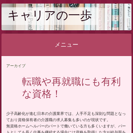
キャリアの一歩
メニュー
コ
アーカイブ
ン
テ
転職や再就職にも有利
ン
な資格！
ツ
へ
ス
少子高齢化が進む日本の介護業界では、人手不足も深刻な問題となっ
キ
ており資格保有者の介護職の求人募集も多いのが現状です。
ッ
無資格ホームヘルパーのパートで働いている方も多くいますが、パー
プ
トとしても長く仕事を継続する場合には資格を取得した方が給与面を