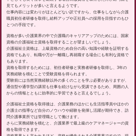
見てもメリットが多いと言えるようです。
仕事内容には変わりがほとんどない訳ですから、仕事をしながら介護
職員初任者研修を取得し給料アップや正社員への採用を目指すのもひ
とつの手段です。
資格が多い介護業界の中で介護職のキャリアアップのためには、国家
資格の介護福祉士資格を取得することが望ましいでしょう。
介護福祉士資格は、上級資格のため自分の高い知識や経験を証明する
資格でもあり、転職や万が一離職し再就職する場合にも有利な資格で
もあります。
資格を取得するためには、初任者研修と実務者研修を取得し、3年の
実務経験を積むことで受験資格を得られます。
受験前には当然実務経験以外の多くのことを学ぶ必要がありますが、
通信型や通学型の講習も仕事を続けながら受講できるため、周囲の人
からの情報とともに効率的に学習できると言えるでしょう。
介護福祉士資格を取得後は、介護業務のほかにも生活指導員やほかの
介護士の指導など自分のノウハウや経験を発揮し活躍が期待でき、訪
問介護事業所では管理職として働けます。
さらに実務経験を積むと、介護業界で最上級のケアマネージャーの資
格を取得できます。
資格業界とも言われるほど、資格が優先される介護業界ですので、現