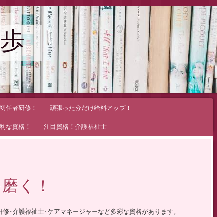
歩
初任者研修！
頑張った分だけ給料アップ！
利な資格！
注目資格！介護福祉士
を磨く！
研修･介護福祉士･ケアマネージャーなど多彩な資格があります。