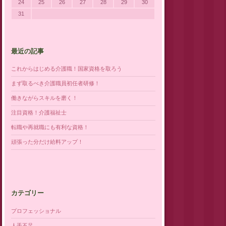
24
25
26
27
28
29
30
31
最近の記事
これからはじめる介護職！国家資格を取ろう
まず取るべき介護職員初任者研修！
働きながらスキルを磨く！
注目資格！介護福祉士
転職や再就職にも有利な資格！
頑張った分だけ給料アップ！
カテゴリー
プロフェッショナル
人手不足