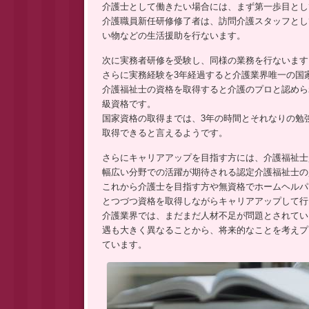
プ
介護士として働きたい場合には、まず第一歩目とし
介護職員新任研修修了者は、訪問介護スタッフとし
い物などの生活援助を行ないます。
次に実務者研修を受験し、同様の業務を行ないます
さらに実務経験を3年経過すると介護業界唯一の国
介護福祉士の資格を取得すると介護のプロと認めら
級資格です。
国家資格の取得までは、3年の時間とそれなりの勉
取得できると言えるようです。
さらにキャリアアップを目指す方には、介護福祉士
幅広い分野での活躍が期待される認定介護福祉士の
これから介護士を目指す方や無資格でホームヘルパ
とつづつ資格を取得しながらキャリアアップして行
介護業界では、まだまだ人材不足が問題とされてい
遇も大きく異なることから、将来的なことを考えプ
ています。