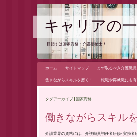
キャリアの一
目指すは国家資格・介護福祉士！
コ
ホーム
サイトマップ
まず取るべき介護職員
ン
働きながらスキルを磨く！
転職や再就職にも有
テ
ン
タグアーカイブ | 国家資格
ツ
へ
働きながらスキル
ス
キ
ッ
介護業界の資格には、介護職員初任者研修･実務者