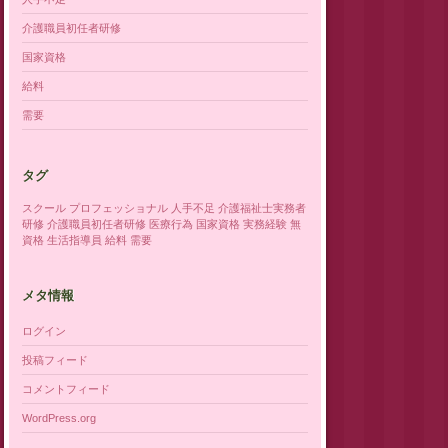
介護職員初任者研修
国家資格
給料
需要
タグ
スクール
プロフェッショナル
人手不足
介護福祉士実務者
研修
介護職員初任者研修
医療行為
国家資格
実務経験
無
資格
生活指導員
給料
需要
メタ情報
ログイン
投稿フィード
コメントフィード
WordPress.org