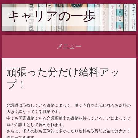
キャリアの一歩
メニュー
コ
頑張った分だけ給料アッ
ン
テ
プ！
ン
ツ
へ
介護職は取得している資格によって、働く内容や支払われるお給料が
大きく異なってくる職業です。
ス
中でも国家資格である介護福祉士の資格を持っていることによってプ
キ
ロの介護士として認められます。
ッ
さらに、求人の数も圧倒的に多かったり給料も取得前と後では大きく
プ
異なってきます。