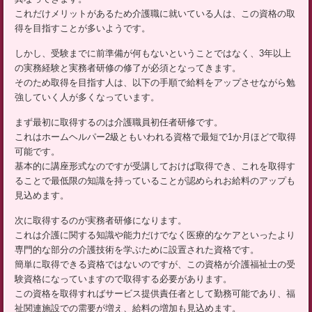
これだけメリットがあるため介護職に就いている人は、この資格の取
得を目指すことが多いようです。
しかし、受験までに前準備が何もないということではなく、3年以上
の実務経験と実務者研修の修了が必須となってきます。
そのため取得を目指す人は、以下の手順で給料をアップさせながら勉
強していく人が多くなっています。
まず最初に取得するのは介護職員初任者研修です。
これはホームヘルパー2級ともいわれる資格で最短で1か月ほどで取得
可能です。
基本的に講座形式なのですが受講しておけば取得でき、これを取得す
ることで最低限の知識を持っていることが認められお給料のアップも
見込めます。
次に取得するのが実務者研修になります。
これは介護に関する知識や能力だけでなく医療的なケアといったより
専門的な部分の介護技術を学ぶために設置された資格です。
簡単に取得できる資格ではないのですが、この資格が介護福祉士の受
験資格になっていますので取得する必要があります。
この資格を取得すればサービス提供責任者として勤務可能であり、福
祉関連施設での需要が増え、給料の増加も見込めます。