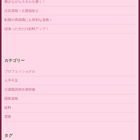
働きながらスキルを磨く！
注目資格！介護福祉士
転職や再就職にも有利な資格！
頑張った分だけ給料アップ！
カテゴリー
プロフェッショナル
人手不足
介護職員初任者研修
国家資格
給料
需要
タグ